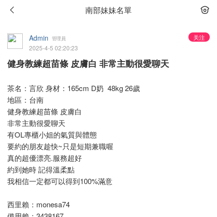
南部妹妹名單
Admin
关注
管理員
2025-4-5 02:20:23
健身教練超苗條 皮膚白 非常主動很愛聊天
茶名：言欣 身材：165cm D奶 48kg 26歲
地區：台南
健身教練超苗條 皮膚白
非常主動很愛聊天
有OL專櫃小姐的氣質與體態
要約的朋友趁快~只是短期兼職喔
真的超優漂亮.服務超好
約到她時 記得溫柔點
我相信一定都可以得到100%滿意
西里賴：monesa74
備用賴：3438167