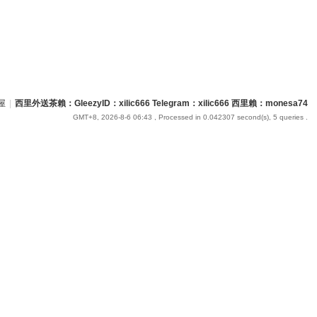
屋
|
西里外送茶賴：GleezyID：xilic666 Telegram：xilic666 西里賴：monesa74
GMT+8, 2026-8-6 06:43
, Processed in 0.042307 second(s), 5 queries .