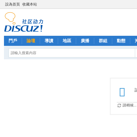
設為首頁
收藏本站
門戶
論壇
導讀
地區
廣播
群組
動態
請稍候...