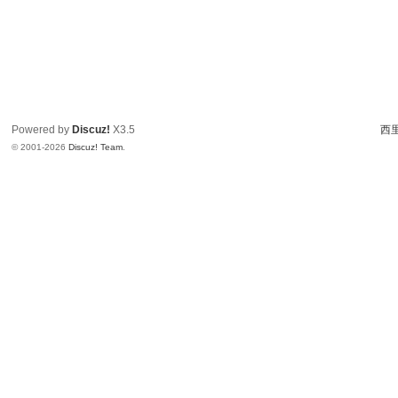
Powered by
Discuz!
X3.5
西里
© 2001-2026
Discuz! Team
.