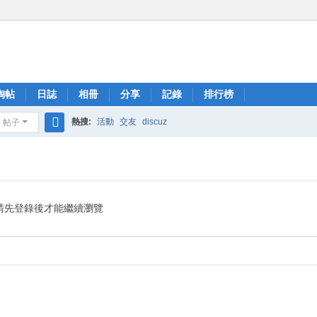
淘帖
日誌
相冊
分享
記錄
排行榜
熱搜:
活動
交友
discuz
帖子
搜
索
請先登錄後才能繼續瀏覽