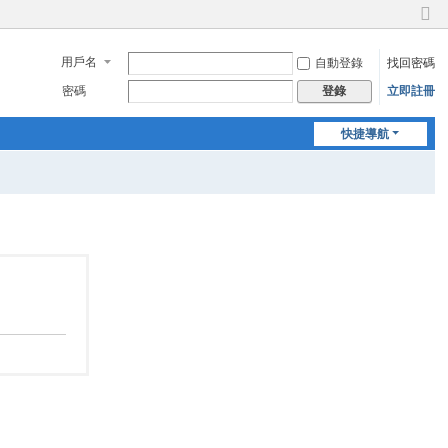
切
換
用戶名
自動登錄
找回密碼
到
窄
密碼
立即註冊
登錄
版
快捷導航