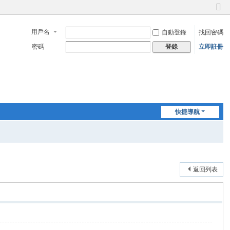
切
換
用戶名
自動登錄
找回密碼
到
窄
密碼
立即註冊
登錄
版
快捷導航
返回列表