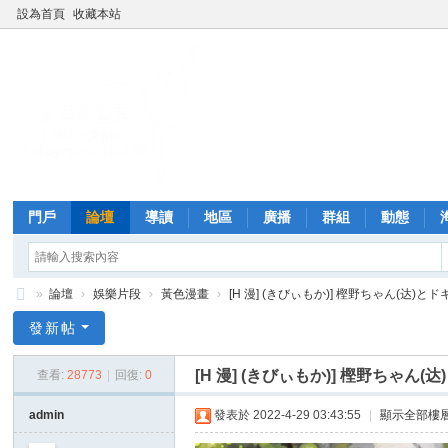
設為首頁
收藏本站
門戶
論壇
導讀
地區
廣播
群組
動態
»
論壇
›
娛樂片段
›
黃色漫畫
›
[H 漫] (きびぃもか)] 樫野ちゃん(达)とド
西
發新帖
里
[H 漫] (きびぃもか)] 樫野ちゃん(
查看:
28773
|
回復:
0
外
送
admin
發表於 2022-4-29 03:43:55
|
顯示全部樓
茶