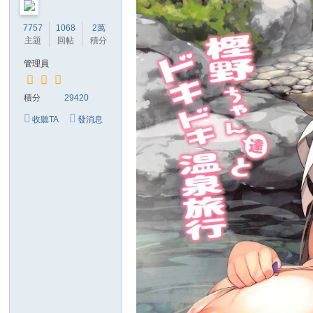
7757
1068
2萬
主題
回帖
積分
管理員
積分
29420
收聽TA
發消息