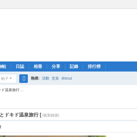
淘帖
日誌
相冊
分享
記錄
排行榜
熱搜:
活動
交友
discuz
帖子
搜
キド温泉旅行 ...
索
达)とドキド温泉旅行 [
[複製鏈接]
層