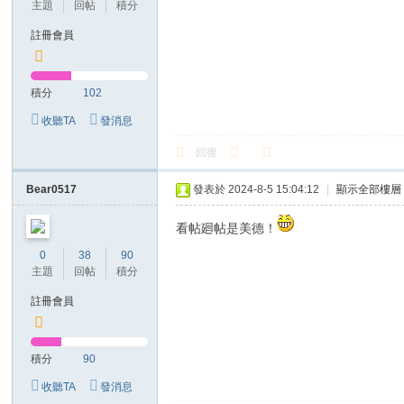
主題
回帖
積分
註冊會員
積分
102
收聽TA
發消息
回復
Bear0517
發表於 2024-8-5 15:04:12
|
顯示全部樓層
看帖廻帖是美德！
0
38
90
主題
回帖
積分
註冊會員
積分
90
收聽TA
發消息