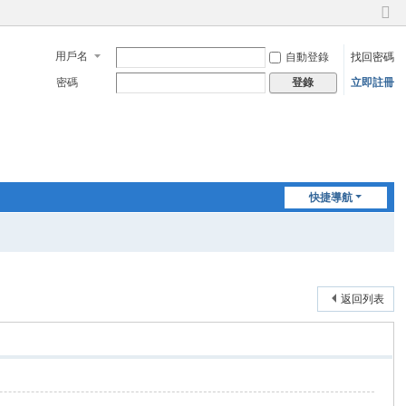
切
換
用戶名
自動登錄
找回密碼
到
窄
密碼
立即註冊
登錄
版
快捷導航
返回列表