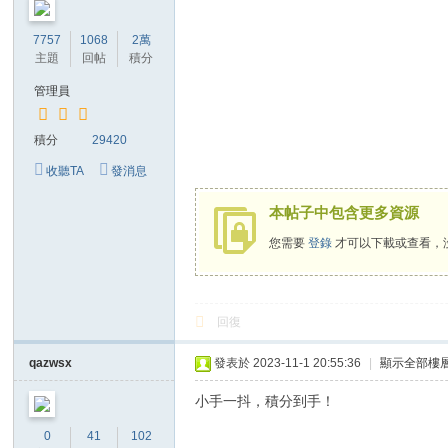
7757
1068
2萬
主題
回帖
積分
管理員
積分
29420
收聽TA
發消息
本帖子中包含更多資源
您需要
登錄
才可以下載或查看，
回復
qazwsx
發表於 2023-11-1 20:55:36
|
顯示全部樓
小手一抖，積分到手！
0
41
102