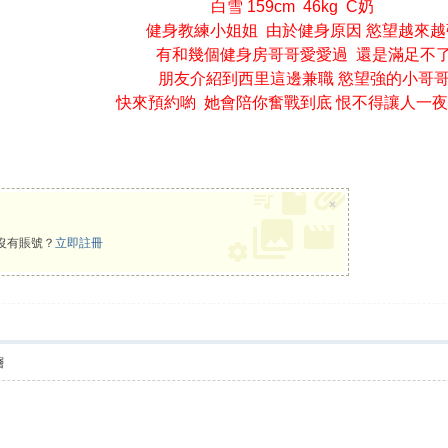
白雪 159cm 46kg C奶
健身教練小姐姐 由於健身原因 慾望越來越
有和幾個健身房哥哥愛愛過 還是滿足不
朋友介紹到西里這邊兼職 慾望強的小哥
快來預約喲 她會陪你奮戰到底 恨不得讓人一
×
沒有賬號？
立即註冊
層