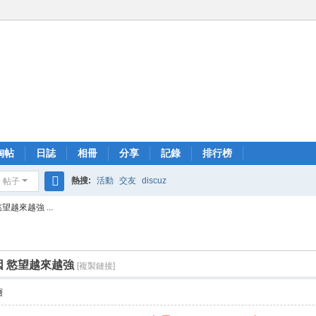
淘帖
日誌
相冊
分享
記錄
排行榜
熱搜:
活動
交友
discuz
帖子
搜
越來越強 ...
索
因 慾望越來越強
[複製鏈接]
層