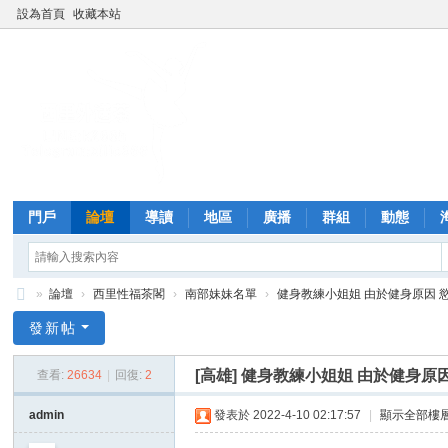
設為首頁
收藏本站
門戶
論壇
導讀
地區
廣播
群組
動態
»
論壇
›
西里性福茶閣
›
南部妹妹名單
›
健身教練小姐姐 由於健身原因 慾望
西
發新帖
里
[高雄]
健身教練小姐姐 由於健身原
查看:
26634
|
回復:
2
外
送
admin
發表於 2022-4-10 02:17:57
|
顯示全部樓
茶