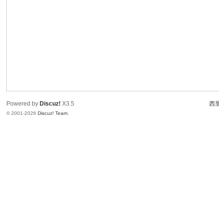
Powered by
Discuz!
X3.5
西里
© 2001-2026
Discuz! Team
.