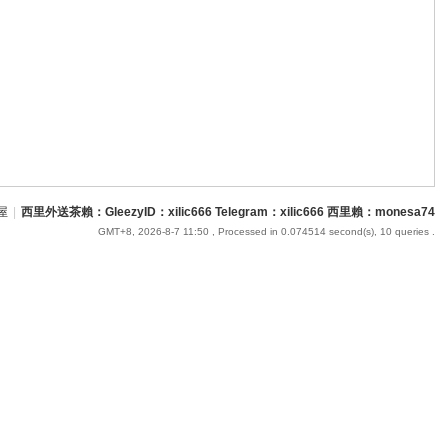
屋
|
西里外送茶賴：GleezyID：xilic666 Telegram：xilic666 西里賴：monesa74
GMT+8, 2026-8-7 11:50
, Processed in 0.074514 second(s), 10 queries .