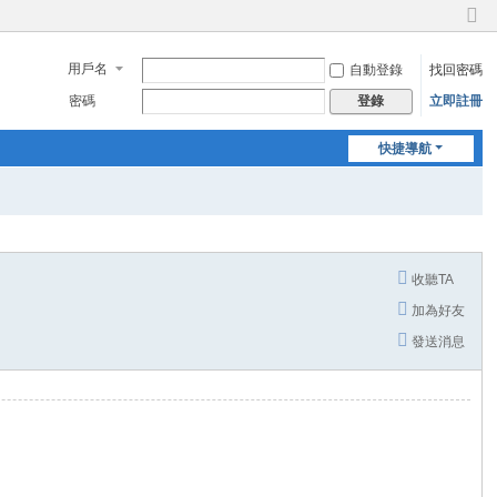
切
換
用戶名
自動登錄
找回密碼
到
窄
密碼
立即註冊
登錄
版
快捷導航
收聽TA
加為好友
發送消息