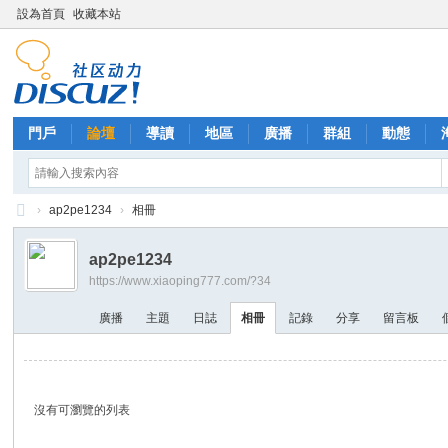
設為首頁
收藏本站
門戶
論壇
導讀
地區
廣播
群組
動態
›
ap2pe1234
›
相冊
西
ap2pe1234
里
https://www.xiaoping777.com/?34
外
廣播
主題
日誌
相冊
記錄
分享
留言板
送
茶
沒有可瀏覽的列表