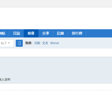
淘帖
日誌
相冊
分享
記錄
排行榜
熱搜:
活動
交友
discuz
帖子
搜
索
個人資料