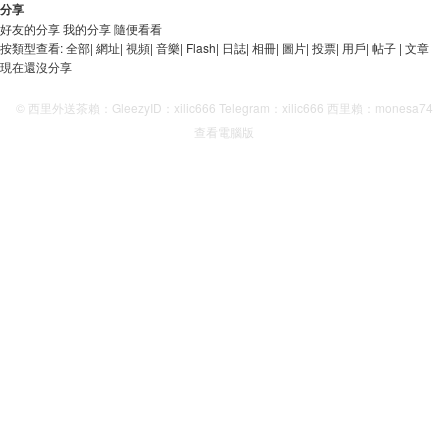
分享
好友的分享
我的分享
隨便看看
按類型查看:
全部
|
網址
|
視頻
|
音樂
|
Flash
|
日誌
|
相冊
|
圖片
|
投票
|
用戶
|
帖子
|
文章
現在還沒分享
© 西里外送茶賴：GleezyID：xilic666 Telegram：xilic666 西里賴：monesa74
查看電腦版