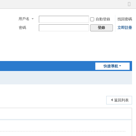
切
換
用戶名
自動登錄
找回密碼
到
窄
密碼
立即註冊
登錄
版
快捷導航
返回列表