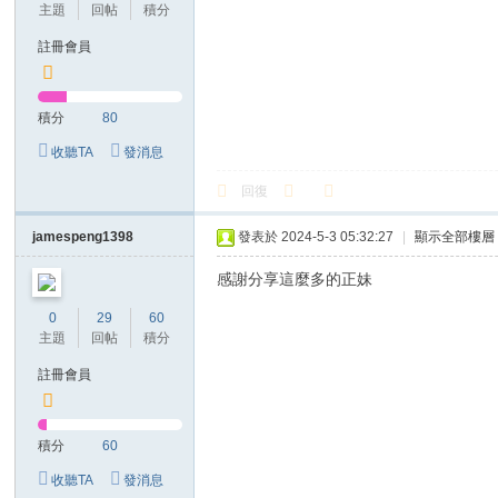
主題
回帖
積分
註冊會員
積分
80
收聽TA
發消息
回復
jamespeng1398
發表於 2024-5-3 05:32:27
|
顯示全部樓層
感謝分享這麼多的正妹
0
29
60
主題
回帖
積分
註冊會員
積分
60
收聽TA
發消息