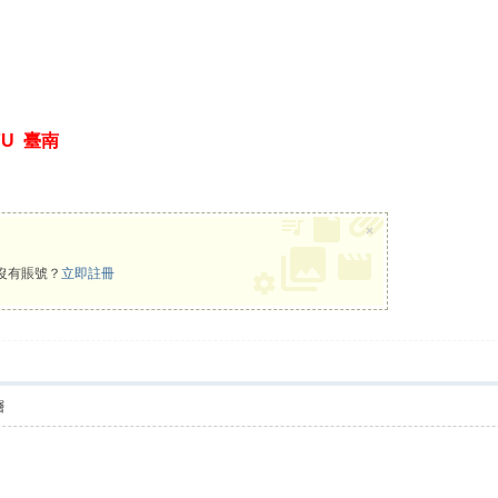
U 臺南
×
沒有賬號？
立即註冊
層