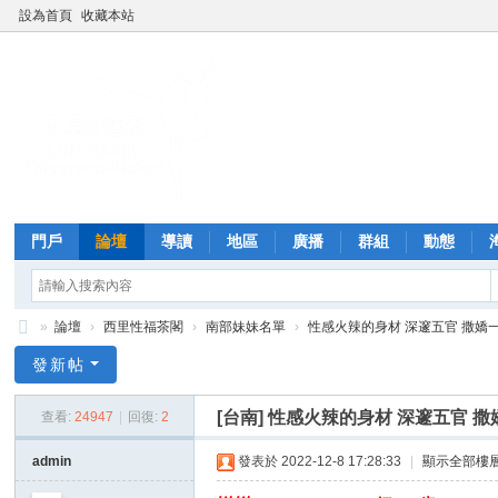
設為首頁
收藏本站
門戶
論壇
導讀
地區
廣播
群組
動態
»
論壇
›
西里性福茶閣
›
南部妹妹名單
›
性感火辣的身材 深邃五官 撒嬌
西
發新帖
里
[台南]
性感火辣的身材 深邃五官 撒
查看:
24947
|
回復:
2
外
送
admin
發表於 2022-12-8 17:28:33
|
顯示全部樓
茶