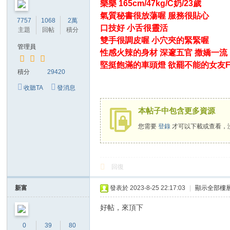
樂樂 165cm/47kg/C奶/23歲
氣質秘書很放蕩喔 服務很貼心
7757
1068
2萬
口技好 小舌很靈活
主題
回帖
積分
雙手很調皮喔 小穴夾的緊緊喔
管理員
性感火辣的身材 深邃五官 撒嬌一流
堅挺飽滿的車頭燈 欲罷不能的女友F
積分
29420
收聽TA
發消息
本帖子中包含更多資源
您需要
登錄
才可以下載或查看，
回復
新富
發表於 2023-8-25 22:17:03
|
顯示全部樓
好帖，來頂下
0
39
80