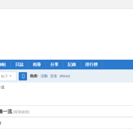
淘帖
日誌
相冊
分享
記錄
排行榜
熱搜:
活動
交友
discuz
帖子
搜
一流
索
嬌一流
[複製鏈接]
層