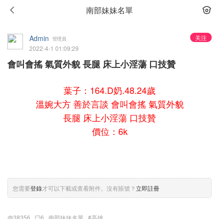
南部妹妹名單
Admin
关注
管理員
2022-4-1 01:09:29
會叫會搖 氣質外貌 長腿 床上小淫蕩 口技贊
葉子：164.D奶.48.24歲
溫婉大方 善於言談 會叫會搖 氣質外貌
長腿 床上小淫蕩 口技贊
價位：6k
您需要
登錄
才可以下載或查看附件。沒有賬號？
立即註冊
38356
6
南部妹妹名單
#高雄